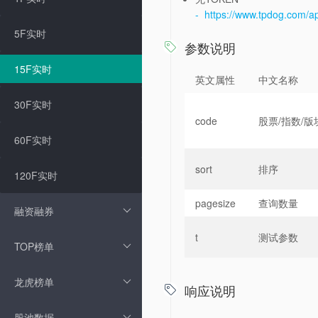
- https://www.tpdog.com/a
5F实时
参数说明

15F实时
英文属性
中文名称
30F实时
code
股票/指数/版
60F实时
sort
排序
120F实时
pagesize
查询数量
融资融券
t
测试参数
TOP榜单
龙虎榜单
响应说明

股池数据