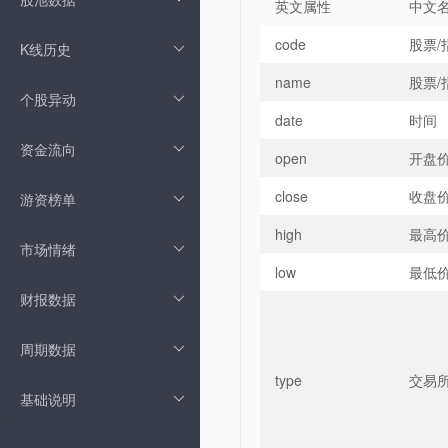
英文属性
中文
code
股票/
K线历史
name
股票/
个股异动
date
时间
资金流向
open
开盘
close
收盘
游资榜单
high
最高
市场情绪
low
最低
财报数据
周期数据
type
交易所
基础说明