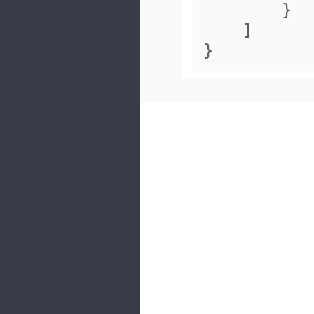
        }
    ]
}