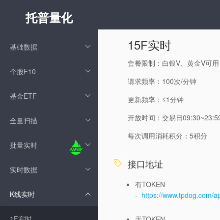
托普量化
15F实时
基础数据
套餐限制：白银V、黄金V可用
个股F10
请求频率：100次/分钟
基金ETF
更新频率：≤1分钟
开放时间：交易日09:30~23:5
全量扫描
每次调用消耗积分：5积分
批量实时
接口地址

实时数据
有TOKEN
K线实时
- https://www.tpdog.com/a
1F实时
无TOKEN