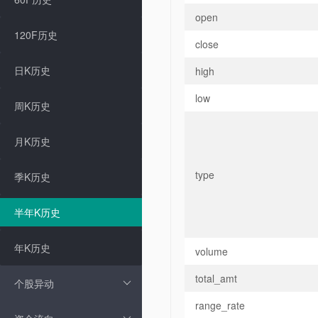
open
120F历史
close
日K历史
high
low
周K历史
月K历史
type
季K历史
半年K历史
年K历史
volume
total_amt
个股异动
range_rate