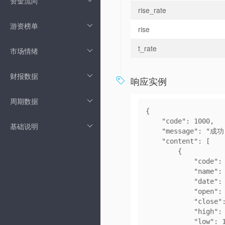
资金流向
rise_rate
游资榜单
rise
t_rate
市场情绪
财报数据
响应实例

周期数据
{
    "code": 1000,
基础说明
    "message": "
成功
    "content": [
        {
            "
            "name"
            
            "o
            "
            "h
            "l