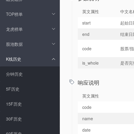
英文属性
中文名
TOP榜单
start
起始日
龙虎榜单
end
结束日
股池数据
code
股票/
K线历史
is_whole
是否完
分钟历史
响应说明

5F历史
英文属性
15F历史
code
name
30F历史
date
60F历史