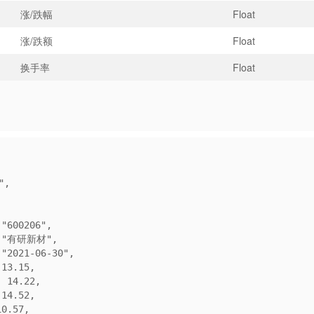
涨/跌幅
Float
涨/跌额
Float
换手率
Float
",
code": "600206",
: "
有研新材
",
"date": "2021-06-30",
pen": 13.15,
close": 14.22,
igh": 14.52,
ow": 10.57,