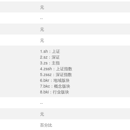
元
--
元
元
1.sh：上证
2.sz：深证
3.zs：主指
4.zssh：上证指数
5.zssz：深证指数
6.bkr：地域版块
7.bkc：概念版块
8.bki：行业版块
--
元
百分比