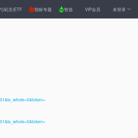
|深|京|ETF
指标专题
智选
VIP会员
未登录
2-31&is_whole=0&token=
2-31&is_whole=0&token=