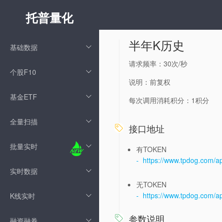
托普量化
半年K历史
基础数据
请求频率：30次/秒
个股F10
说明：前复权
基金ETF
每次调用消耗积分：1积分
全量扫描
接口地址

批量实时
有TOKEN
- https://www.tpdog.com/
实时数据
无TOKEN
- https://www.tpdog.com/
K线实时
参数说明

融资融券