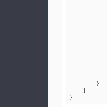
        }
    ]
}