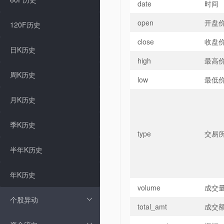
date
时间
open
开盘
120F历史
close
收盘
日K历史
high
最高
周K历史
low
最低
月K历史
季K历史
type
交易所
半年K历史
年K历史
volume
成交
个股异动
total_amt
成交