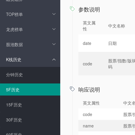
参数说明

TOP榜单
英文属
中文名称
性
龙虎榜单
date
日期
股池数据
K线历史
股票/指数/版
code
码
分钟历史
响应说明
5F历史

英文属性
中文
15F历史
code
股票/
30F历史
name
股票/
60F历史