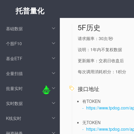
托普量化
5F历史
基础数据
请求频率：30次/秒
个股F10
说明：1年内不复权数据
基金ETF
更新频率：交易日收盘后
每次调用消耗积分：1积分
全量扫描
接口地址
批量实时

有TOKEN
实时数据
- https://www.tpdog.com/
K线实时
无TOKEN
- https://www.tpdog.com/
融资融券